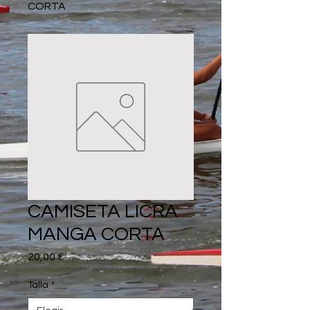
CORTA
CAMISETA LICRA
MANGA CORTA
Precio
20,00 €
Talla
*