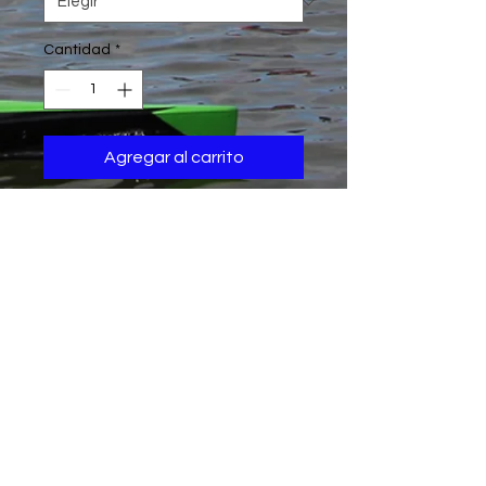
Cantidad
*
Agregar al carrito
cdnmino@gmail.co
m
+34 610 173 542
(en horario de
tarde)